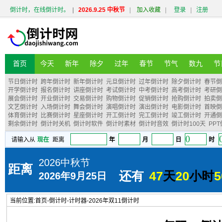
倒计时，在线倒计时。
|
2026.9.25 中秋节
|
加入收藏
|
登录
|
注册
首页
今天
新年
除夕
过年
春节
节气
数九
节
节日倒计时
跨年倒计时
新年倒计时
元旦倒计时
过年倒计时
除夕倒计时
春节倒
开学倒计时
报名倒计时
讲座倒计时
考试倒计时
中考倒计时
高考倒计时
考研倒
展会倒计时
开业倒计时
交易倒计时
购物倒计时
促销倒计时
抢购倒计时
拍卖倒
文艺倒计时
入场倒计时
舞会倒计时
演唱倒计时
演出倒计时
电影倒计时
首映倒
体育倒计时
比赛倒计时
星座倒计时
开工倒计时
完工倒计时
竣工倒计时
开通倒
剩余倒计时
倒计时关机
倒计时软件
倒计时素材
倒计时音效
倒计时100天
PP
当前位置:
首页
-
倒计时
-
计时器
-
2026年双11倒计时