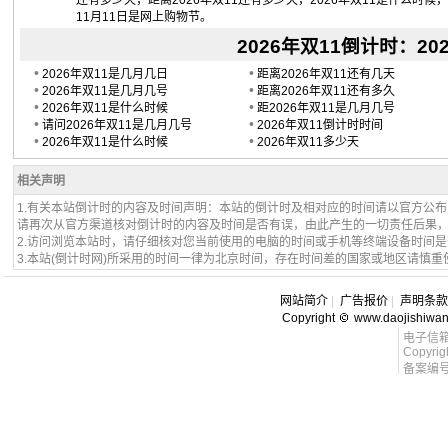
还有多少天，距离2026年双11还有多少天，2026年双11是什么时候，
11月11日是网上购物节。
2026年双11倒计时：2026
•
•
2026年双11是几月几日
距离2026年双11还有几天
•
•
2026年双11是几月几号
距离2026年双11还有多久
•
•
2026年双11是什么时候
距2026年双11是几月几号
•
•
请问2026年双11是几月几号
2026年双11倒计时时间
•
•
2026年双11是什么时候
2026年双11多少天
相关声明
1.有关本站倒计时的内容及时间声明：本站的倒计时及相对应的时间请以官方公
请再次从官方渠道核对倒计时的内容及时间是否有误，由此产生的一切责任后果
2.访问浏览本站时，请仔细核对您当前使用的电脑的时间或手机等终端设备时间
3.本站(倒计时网)所采用的时间一律为北京时间，存在时间差的国家或地区请慎重
网站简介
|
广告报价
|
声明条款
Copyright
www.daojishiwa
电子信箱 l
Copyrig
备案编