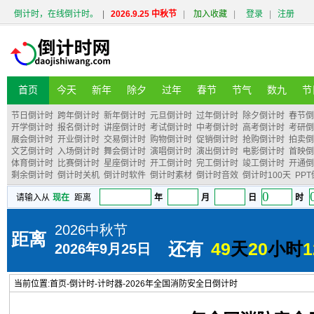
倒计时，在线倒计时。
|
2026.9.25 中秋节
|
加入收藏
|
登录
|
注册
首页
今天
新年
除夕
过年
春节
节气
数九
节
节日倒计时
跨年倒计时
新年倒计时
元旦倒计时
过年倒计时
除夕倒计时
春节倒
开学倒计时
报名倒计时
讲座倒计时
考试倒计时
中考倒计时
高考倒计时
考研倒
展会倒计时
开业倒计时
交易倒计时
购物倒计时
促销倒计时
抢购倒计时
拍卖倒
文艺倒计时
入场倒计时
舞会倒计时
演唱倒计时
演出倒计时
电影倒计时
首映倒
体育倒计时
比赛倒计时
星座倒计时
开工倒计时
完工倒计时
竣工倒计时
开通倒
剩余倒计时
倒计时关机
倒计时软件
倒计时素材
倒计时音效
倒计时100天
PP
当前位置:
首页
-
倒计时
-
计时器
-
2026年全国消防安全日倒计时