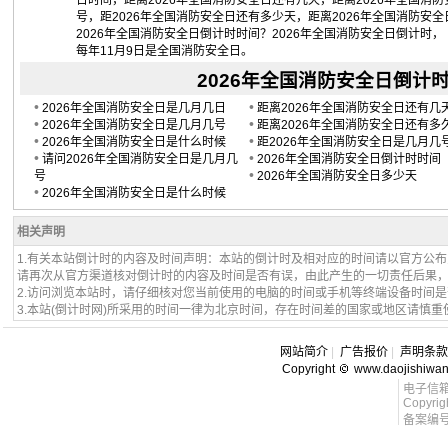
日时间，距离2026年全国消防安全日还有几天，距离2026年全国消
号，距2026年全国消防安全日还有多少天，距离2026年全国消防安
2026年全国消防安全日倒计时时间？2026年全国消防安全日倒计时，
每年11月9日是全国消防安全日。
2026年全国消防安全日倒计时：2
•
•
2026年全国消防安全日是几月几日
距离2026年全国消防安全日还有几
•
•
2026年全国消防安全日是几月几号
距离2026年全国消防安全日还有多
•
•
2026年全国消防安全日是什么时候
距2026年全国消防安全日是几月几
•
•
请问2026年全国消防安全日是几月几
2026年全国消防安全日倒计时时间
•
号
2026年全国消防安全日多少天
•
2026年全国消防安全日是什么时候
相关声明
1.有关本站倒计时的内容及时间声明：本站的倒计时及相对应的时间请以官方公
请再次从官方渠道核对倒计时的内容及时间是否有误，由此产生的一切责任后果
2.访问浏览本站时，请仔细核对您当前使用的电脑的时间或手机等终端设备时间
3.本站(倒计时网)所采用的时间一律为北京时间，存在时间差的国家或地区请慎重
网站简介
|
广告报价
|
声明条款
Copyright
www.daojishiwa
电子信箱 l
Copyrig
备案编