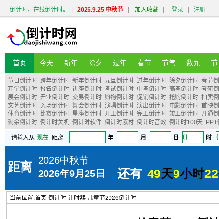
倒计时，在线倒计时。
|
2026.9.25 中秋节
|
加入收藏
|
登录
|
注册
首页
今天
新年
除夕
过年
春节
节气
数九
节
节日倒计时
跨年倒计时
新年倒计时
元旦倒计时
过年倒计时
除夕倒计时
春节倒
开学倒计时
报名倒计时
讲座倒计时
考试倒计时
中考倒计时
高考倒计时
考研倒
展会倒计时
开业倒计时
交易倒计时
购物倒计时
促销倒计时
抢购倒计时
拍卖倒
文艺倒计时
入场倒计时
舞会倒计时
演唱倒计时
演出倒计时
电影倒计时
首映倒
体育倒计时
比赛倒计时
星座倒计时
开工倒计时
完工倒计时
竣工倒计时
开通倒
剩余倒计时
倒计时关机
倒计时软件
倒计时素材
倒计时音效
倒计时100天
PP
当前位置:
首页
-
倒计时
-
计时器
-
儿童节2026倒计时