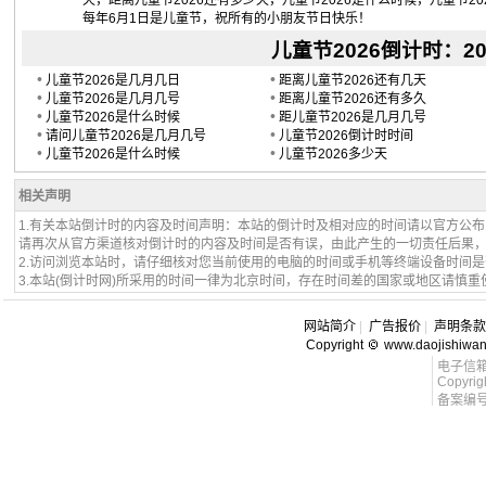
天，距离儿童节2026还有多少天，儿童节2026是什么时候，儿童节20
每年6月1日是儿童节，祝所有的小朋友节日快乐！
儿童节2026倒计时：202
•
•
儿童节2026是几月几日
距离儿童节2026还有几天
•
•
儿童节2026是几月几号
距离儿童节2026还有多久
•
•
儿童节2026是什么时候
距儿童节2026是几月几号
•
•
请问儿童节2026是几月几号
儿童节2026倒计时时间
•
•
儿童节2026是什么时候
儿童节2026多少天
相关声明
1.有关本站倒计时的内容及时间声明：本站的倒计时及相对应的时间请以官方公
请再次从官方渠道核对倒计时的内容及时间是否有误，由此产生的一切责任后果
2.访问浏览本站时，请仔细核对您当前使用的电脑的时间或手机等终端设备时间
3.本站(倒计时网)所采用的时间一律为北京时间，存在时间差的国家或地区请慎重
网站简介
|
广告报价
|
声明条款
Copyright
www.daojishiwa
电子信箱 l
Copyrig
备案编