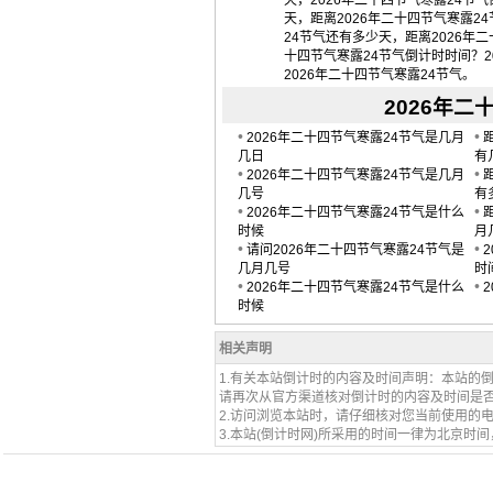
天，2026年二十四节气寒露24节气
天，距离2026年二十四节气寒露2
24节气还有多少天，距离2026年二
十四节气寒露24节气倒计时时间？2
2026年二十四节气寒露24节气。
2026年二
•
•
2026年二十四节气寒露24节气是几月
几日
有
•
•
2026年二十四节气寒露24节气是几月
几号
有
•
•
2026年二十四节气寒露24节气是什么
时候
月
•
•
请问2026年二十四节气寒露24节气是
几月几号
时
•
•
2026年二十四节气寒露24节气是什么
时候
相关声明
1.有关本站倒计时的内容及时间声明：本站的
请再次从官方渠道核对倒计时的内容及时间是
2.访问浏览本站时，请仔细核对您当前使用的
3.本站(倒计时网)所采用的时间一律为北京时