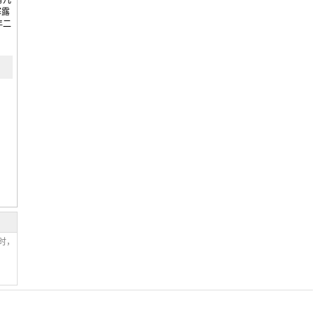
有几
寒露
年二
时，