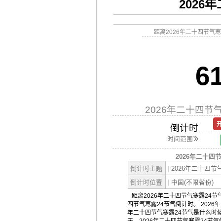
2026
距离2026年二十四节气
6
2026年二十四节
倒计时
时间范围
2026年二十四
倒计时主题
|
2026年二十四节
倒计时位置
|
中国(不限省份)
距离2026年二十四节气寒露24节
四节气寒露24节气倒计时。 2026
年二十四节气寒露24节气是什么时候