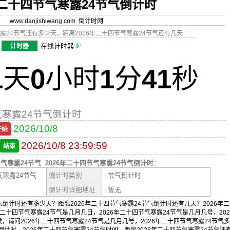
年二十四节气寒露24节气倒计时
www.daojishiwang.com 倒计时网
寒露24节气还有多少天，距离2026年二十四节气寒露24节气还有几天
计时器
在线计时器
1
天
0
小时
1
分
40
秒
气寒露24节气倒计时
2026/10/8
开始
2026/10/8 23:59:59
结束
节气寒露24节气
2026年二十四节气寒露24节气倒计时
：
气寒露24节气
倒计时类别
|
节气倒计时
倒计时详细地址
|
暂无
气倒计时还有多少天？距离2026年二十四节气寒露24节气倒计时还有几天？2026年
年二十四节气寒露24节气是几月几日，2026年二十四节气寒露24节气是几月几号，202
，请问2026年二十四节气寒露24节气是几月几号，2026年二十四节气寒露24节气