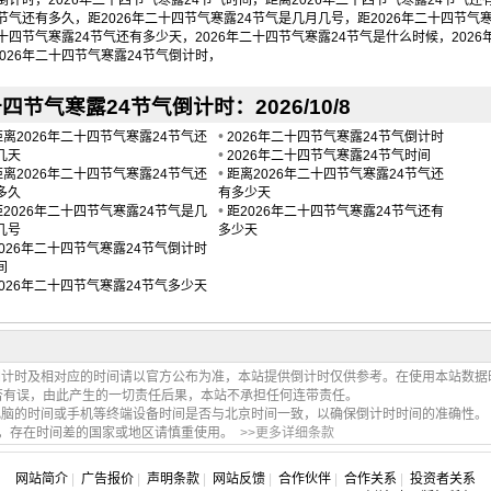
倒计时，2026年二十四节气寒露24节气时间，距离2026年二十四节气寒露24节气还
4节气还有多久，距2026年二十四节气寒露24节气是几月几号，距2026年二十四节气
十四节气寒露24节气还有多少天，2026年二十四节气寒露24节气是什么时候，2026
026年二十四节气寒露24节气倒计时，
十四节气寒露24节气倒计时：2026/10/8
•
距离2026年二十四节气寒露24节气还
2026年二十四节气寒露24节气倒计时
•
几天
2026年二十四节气寒露24节气时间
•
距离2026年二十四节气寒露24节气还
距离2026年二十四节气寒露24节气还
多久
有多少天
•
距2026年二十四节气寒露24节气是几
距2026年二十四节气寒露24节气还有
几号
多少天
2026年二十四节气寒露24节气倒计时
间
2026年二十四节气寒露24节气多少天
倒计时及相对应的时间请以官方公布为准，本站提供倒计时仅供参考。在使用本站数据
否有误，由此产生的一切责任后果，本站不承担任何连带责任。
电脑的时间或手机等终端设备时间是否与北京时间一致，以确保倒计时时间的准确性。
间，存在时间差的国家或地区请慎重使用。
>>更多详细条款
网站简介
|
广告报价
|
声明条款
|
网站反馈
|
合作伙伴
|
合作关系
|
投资者关系