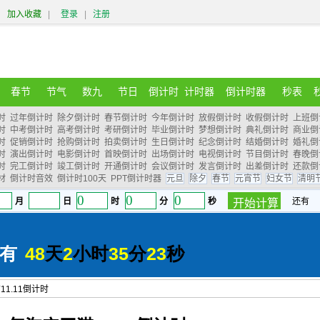
加入收藏
|
登录
|
注册
春节
节气
数九
节日
倒计时
计时器
倒计时器
秒表
时
过年倒计时
除夕倒计时
春节倒计时
今年倒计时
放假倒计时
收假倒计时
上班倒
时
中考倒计时
高考倒计时
考研倒计时
毕业倒计时
梦想倒计时
典礼倒计时
商业倒
时
促销倒计时
抢购倒计时
拍卖倒计时
生日倒计时
纪念倒计时
结婚倒计时
婚礼倒
时
演出倒计时
电影倒计时
首映倒计时
出场倒计时
电视倒计时
节目倒计时
春晚倒
时
完工倒计时
竣工倒计时
开通倒计时
会议倒计时
发言倒计时
出差倒计时
还款倒
材
倒计时音效
倒计时100天
PPT倒计时器
元旦
除夕
春节
元宵节
妇女节
清明
11.11倒计时