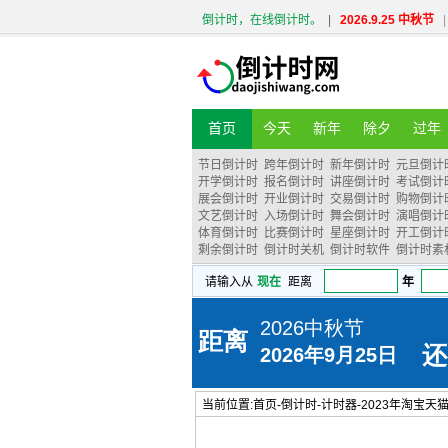
倒计时，在线倒计时。
|
2026.9.25 中秋节
|
首页
今天
新年
除夕
过年
节日倒计时
跨年倒计时
新年倒计时
元旦倒计
开学倒计时
报名倒计时
讲座倒计时
考试倒计
展会倒计时
开业倒计时
交易倒计时
购物倒计
文艺倒计时
入场倒计时
舞会倒计时
演唱倒计
体育倒计时
比赛倒计时
星座倒计时
开工倒计
剩余倒计时
倒计时关机
倒计时软件
倒计时素
当前位置:
首页
-
倒计时
-
计时器
-
2023年淘宝天猫