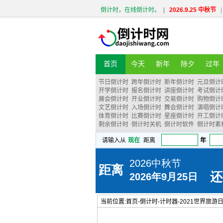
倒计时，在线倒计时。
|
2026.9.25 中秋节
|
首页
今天
新年
除夕
过年
节日倒计时
跨年倒计时
新年倒计时
元旦倒计
开学倒计时
报名倒计时
讲座倒计时
考试倒计
展会倒计时
开业倒计时
交易倒计时
购物倒计
文艺倒计时
入场倒计时
舞会倒计时
演唱倒计
体育倒计时
比赛倒计时
星座倒计时
开工倒计
剩余倒计时
倒计时关机
倒计时软件
倒计时素
当前位置:
首页
-
倒计时
-
计时器
-
2021世界旅游