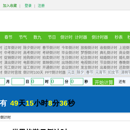
加入收藏
|
登录
|
注册
春节
节气
数九
节日
倒计时
计时器
倒计时器
秒表
时
过年倒计时
除夕倒计时
春节倒计时
今年倒计时
放假倒计时
收假倒计时
上班倒
时
中考倒计时
高考倒计时
考研倒计时
毕业倒计时
梦想倒计时
典礼倒计时
商业倒
时
促销倒计时
抢购倒计时
拍卖倒计时
生日倒计时
纪念倒计时
结婚倒计时
婚礼倒
时
演出倒计时
电影倒计时
首映倒计时
出场倒计时
电视倒计时
节目倒计时
春晚倒
时
完工倒计时
竣工倒计时
开通倒计时
会议倒计时
发言倒计时
出差倒计时
还款倒
材
倒计时音效
倒计时100天
PPT倒计时器
元旦
除夕
春节
元宵节
妇女节
清明
日倒计时