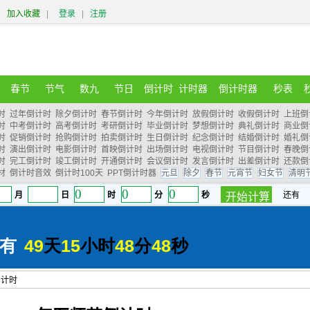
加入收藏
|
登录
|
注册
春节
节气
数九
节日
倒计时
计时器
倒计时器
秒表
时
过年倒计时
除夕倒计时
春节倒计时
今年倒计时
放假倒计时
收假倒计时
上班倒
时
中考倒计时
高考倒计时
考研倒计时
毕业倒计时
梦想倒计时
典礼倒计时
商业倒
时
促销倒计时
抢购倒计时
拍卖倒计时
生日倒计时
纪念倒计时
结婚倒计时
婚礼倒
时
演出倒计时
电影倒计时
首映倒计时
出场倒计时
电视倒计时
节目倒计时
春晚倒
时
完工倒计时
竣工倒计时
开通倒计时
会议倒计时
发言倒计时
出差倒计时
还款倒
材
倒计时音效
倒计时100天
PPT倒计时器
元旦
除夕
春节
元宵节
妇女节
清明
倒计时