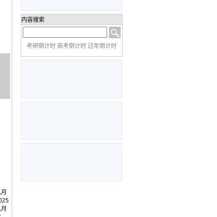
内容搜索
考研倒计时 高考倒计时 过年倒计时
几月
25
几月