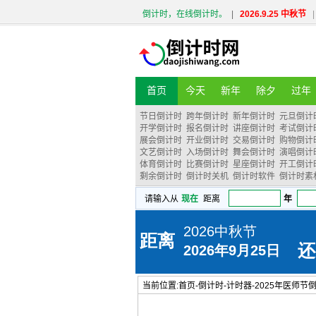
倒计时，在线倒计时。
|
2026.9.25 中秋节
|
首页
今天
新年
除夕
过年
节日倒计时
跨年倒计时
新年倒计时
元旦倒计
开学倒计时
报名倒计时
讲座倒计时
考试倒计
展会倒计时
开业倒计时
交易倒计时
购物倒计
文艺倒计时
入场倒计时
舞会倒计时
演唱倒计
体育倒计时
比赛倒计时
星座倒计时
开工倒计
剩余倒计时
倒计时关机
倒计时软件
倒计时素
当前位置:
首页
-
倒计时
-
计时器
-
2025年医师节