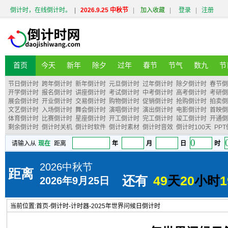
倒计时，在线倒计时。
|
2026.9.25 中秋节
|
加入收藏
|
登录
|
注册
首页
今天
新年
除夕
过年
春节
节气
数九
节
节日倒计时
跨年倒计时
新年倒计时
元旦倒计时
过年倒计时
除夕倒计时
春节倒
开学倒计时
报名倒计时
讲座倒计时
考试倒计时
中考倒计时
高考倒计时
考研倒
展会倒计时
开业倒计时
交易倒计时
购物倒计时
促销倒计时
抢购倒计时
拍卖倒
文艺倒计时
入场倒计时
舞会倒计时
演唱倒计时
演出倒计时
电影倒计时
首映倒
体育倒计时
比赛倒计时
星座倒计时
开工倒计时
完工倒计时
竣工倒计时
开通倒
剩余倒计时
倒计时关机
倒计时软件
倒计时素材
倒计时音效
倒计时100天
PP
当前位置:
首页
-
倒计时
-
计时器
-
2025年世界问候日倒计时