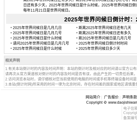
离2025年世界问候日还有多久，距2025年世界问候日是几月几号，距
日还有多少天，2025年世界问候日是什么时候，2025年世界问候日倒
每年11月21日是世界问候日。
2025年世界问候日倒计时：202
•
•
2025年世界问候日是几月几日
距离2025年世界问候日还有几天
•
•
2025年世界问候日是几月几号
距离2025年世界问候日还有多久
•
•
2025年世界问候日是什么时候
距2025年世界问候日是几月几号
•
•
请问2025年世界问候日是几月几号
2025年世界问候日倒计时时间
•
•
2025年世界问候日是什么时候
2025年世界问候日多少天
相关声明
1.有关本站倒计时的内容及时间声明：本站的倒计时及相对应的时间请以官方公
请再次从官方渠道核对倒计时的内容及时间是否有误，由此产生的一切责任后果
2.访问浏览本站时，请仔细核对您当前使用的电脑的时间或手机等终端设备时间
3.本站(倒计时网)所采用的时间一律为北京时间，存在时间差的国家或地区请慎重
网站简介
|
广告报价
|
声明条款
Copyright
www.daojishiwa
电子信箱 l
Copyrig
备案编