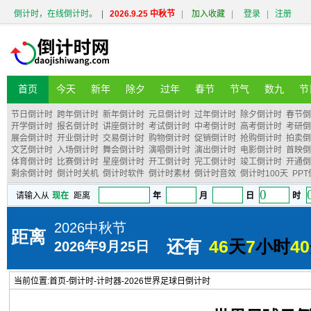
倒计时，在线倒计时。
|
2026.9.25 中秋节
|
加入收藏
|
登录
|
注册
首页
今天
新年
除夕
过年
春节
节气
数九
节
节日倒计时
跨年倒计时
新年倒计时
元旦倒计时
过年倒计时
除夕倒计时
春节倒
开学倒计时
报名倒计时
讲座倒计时
考试倒计时
中考倒计时
高考倒计时
考研倒
展会倒计时
开业倒计时
交易倒计时
购物倒计时
促销倒计时
抢购倒计时
拍卖倒
文艺倒计时
入场倒计时
舞会倒计时
演唱倒计时
演出倒计时
电影倒计时
首映倒
体育倒计时
比赛倒计时
星座倒计时
开工倒计时
完工倒计时
竣工倒计时
开通倒
剩余倒计时
倒计时关机
倒计时软件
倒计时素材
倒计时音效
倒计时100天
PP
当前位置:
首页
-
倒计时
-
计时器
-
2026世界足球日倒计时