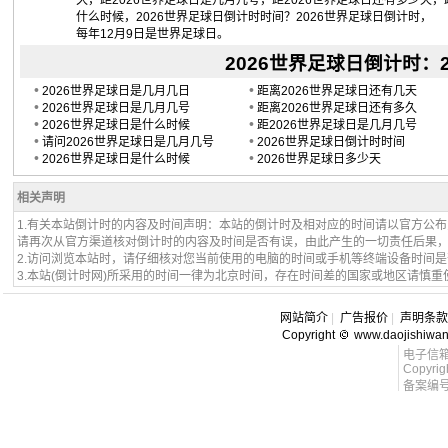
久，距2026世界足球日是几月几号，距2026世界足球日还有多少天，
什么时候，2026世界足球日倒计时时间？2026世界足球日倒计时，
每年12月9日是世界足球日。
2026世界足球日倒计时：202
•
•
2026世界足球日是几月几日
距离2026世界足球日还有几天
•
•
2026世界足球日是几月几号
距离2026世界足球日还有多久
•
•
2026世界足球日是什么时候
距2026世界足球日是几月几号
•
•
请问2026世界足球日是几月几号
2026世界足球日倒计时时间
•
•
2026世界足球日是什么时候
2026世界足球日多少天
相关声明
1.有关本站倒计时的内容及时间声明：本站的倒计时及相对应的时间请以官方公
请再次从官方渠道核对倒计时的内容及时间是否有误，由此产生的一切责任后果
2.访问浏览本站时，请仔细核对您当前使用的电脑的时间或手机等终端设备时间
3.本站(倒计时网)所采用的时间一律为北京时间，存在时间差的国家或地区请慎重
网站简介
|
广告报价
|
声明条款
Copyright
www.daojishiwa
电子信箱 l
Copyrig
备案编