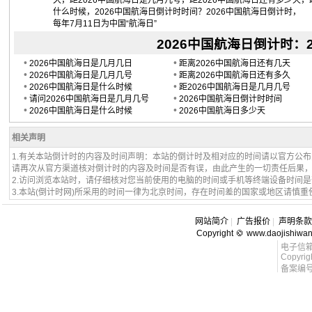
久，距2026中国航海日是几月几号，距2026中国航海日还有多少天，
什么时候，2026中国航海日倒计时时间？2026中国航海日倒计时，
每年7月11日为中国“航海日”
2026中国航海日倒计时：202
•
•
2026中国航海日是几月几日
距离2026中国航海日还有几天
•
•
2026中国航海日是几月几号
距离2026中国航海日还有多久
•
•
2026中国航海日是什么时候
距2026中国航海日是几月几号
•
•
请问2026中国航海日是几月几号
2026中国航海日倒计时时间
•
•
2026中国航海日是什么时候
2026中国航海日多少天
相关声明
1.有关本站倒计时的内容及时间声明：本站的倒计时及相对应的时间请以官方公
请再次从官方渠道核对倒计时的内容及时间是否有误，由此产生的一切责任后果
2.访问浏览本站时，请仔细核对您当前使用的电脑的时间或手机等终端设备时间
3.本站(倒计时网)所采用的时间一律为北京时间，存在时间差的国家或地区请慎重
网站简介
|
广告报价
|
声明条款
Copyright
www.daojishiwa
电子信箱 l
Copyrig
备案编