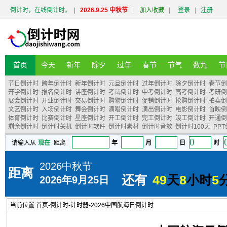
倒计时，在线倒计时。
|
2026.9.25 中秋节
|
加入收藏
|
登录
|
注册
首页
今天
新年
除夕
过年
春节
节气
数九
节
节日倒计时
跨年倒计时
新年倒计时
元旦倒计时
过年倒计时
除夕倒计时
春节倒
开学倒计时
报名倒计时
讲座倒计时
考试倒计时
中考倒计时
高考倒计时
考研倒
展会倒计时
开业倒计时
交易倒计时
购物倒计时
促销倒计时
抢购倒计时
拍卖倒
文艺倒计时
入场倒计时
舞会倒计时
演唱倒计时
演出倒计时
电影倒计时
首映倒
体育倒计时
比赛倒计时
星座倒计时
开工倒计时
完工倒计时
竣工倒计时
开通倒
剩余倒计时
倒计时关机
倒计时软件
倒计时素材
倒计时音效
倒计时100天
PP
当前位置:
首页
-
倒计时
-
计时器
-
2026中国航海日倒计时