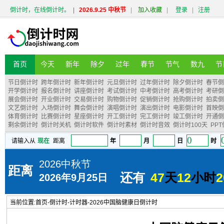
倒计时，在线倒计时。
|
2026.9.25 中秋节
|
加入收藏
|
登录
|
注册
首页
今天
新年
除夕
过年
春节
节气
数九
节
节日倒计时
跨年倒计时
新年倒计时
元旦倒计时
过年倒计时
除夕倒计时
春节倒
开学倒计时
报名倒计时
讲座倒计时
考试倒计时
中考倒计时
高考倒计时
考研倒
展会倒计时
开业倒计时
交易倒计时
购物倒计时
促销倒计时
抢购倒计时
拍卖倒
文艺倒计时
入场倒计时
舞会倒计时
演唱倒计时
演出倒计时
电影倒计时
首映倒
体育倒计时
比赛倒计时
星座倒计时
开工倒计时
完工倒计时
竣工倒计时
开通倒
剩余倒计时
倒计时关机
倒计时软件
倒计时素材
倒计时音效
倒计时100天
PP
当前位置:
首页
-
倒计时
-
计时器
-
2026中国脑健康日倒计时