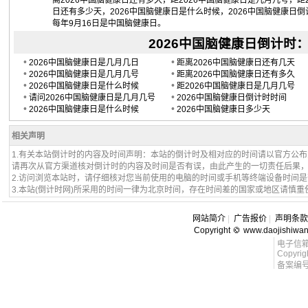
离2026中国脑健康日还有多久，距2026中国脑健康日是几月几号，距
日还有多少天，2026中国脑健康日是什么时候，2026中国脑健康日倒
每年9月16日是中国脑健康日。
2026中国脑健康日倒计时：20
•
•
2026中国脑健康日是几月几日
距离2026中国脑健康日还有几天
•
•
2026中国脑健康日是几月几号
距离2026中国脑健康日还有多久
•
•
2026中国脑健康日是什么时候
距2026中国脑健康日是几月几号
•
•
请问2026中国脑健康日是几月几号
2026中国脑健康日倒计时时间
•
•
2026中国脑健康日是什么时候
2026中国脑健康日多少天
相关声明
1.有关本站倒计时的内容及时间声明：本站的倒计时及相对应的时间请以官方公
请再次从官方渠道核对倒计时的内容及时间是否有误，由此产生的一切责任后果
2.访问浏览本站时，请仔细核对您当前使用的电脑的时间或手机等终端设备时间
3.本站(倒计时网)所采用的时间一律为北京时间，存在时间差的国家或地区请慎重
网站简介
|
广告报价
|
声明条款
Copyright
www.daojishiwa
电子信箱 l
Copyrig
备案编