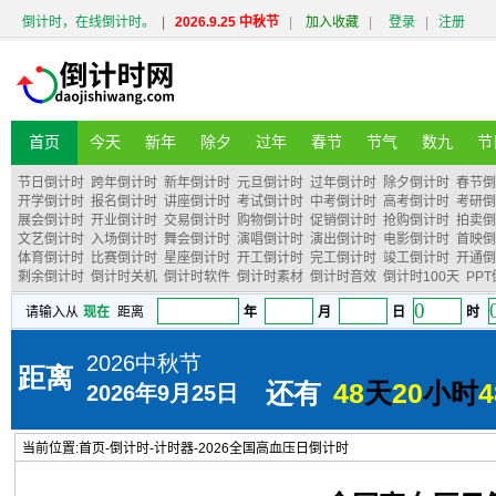
倒计时，在线倒计时。
|
2026.9.25 中秋节
|
加入收藏
|
登录
|
注册
首页
今天
新年
除夕
过年
春节
节气
数九
节
节日倒计时
跨年倒计时
新年倒计时
元旦倒计时
过年倒计时
除夕倒计时
春节倒
开学倒计时
报名倒计时
讲座倒计时
考试倒计时
中考倒计时
高考倒计时
考研倒
展会倒计时
开业倒计时
交易倒计时
购物倒计时
促销倒计时
抢购倒计时
拍卖倒
文艺倒计时
入场倒计时
舞会倒计时
演唱倒计时
演出倒计时
电影倒计时
首映倒
体育倒计时
比赛倒计时
星座倒计时
开工倒计时
完工倒计时
竣工倒计时
开通倒
剩余倒计时
倒计时关机
倒计时软件
倒计时素材
倒计时音效
倒计时100天
PP
当前位置:
首页
-
倒计时
-
计时器
-
2026全国高血压日倒计时