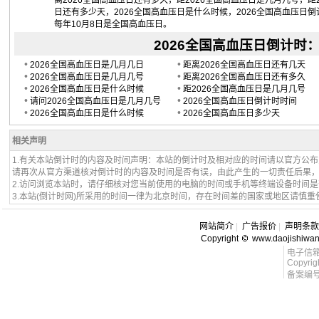
离2026全国高血压日还有多久，距2026全国高血压日是几月几号，距
日还有多少天，2026全国高血压日是什么时候，2026全国高血压日倒
每年10月8日是全国高血压日。
2026全国高血压日倒计时：20
•
•
2026全国高血压日是几月几日
距离2026全国高血压日还有几天
•
•
2026全国高血压日是几月几号
距离2026全国高血压日还有多久
•
•
2026全国高血压日是什么时候
距2026全国高血压日是几月几号
•
•
请问2026全国高血压日是几月几号
2026全国高血压日倒计时时间
•
•
2026全国高血压日是什么时候
2026全国高血压日多少天
相关声明
1.有关本站倒计时的内容及时间声明：本站的倒计时及相对应的时间请以官方公
请再次从官方渠道核对倒计时的内容及时间是否有误，由此产生的一切责任后果
2.访问浏览本站时，请仔细核对您当前使用的电脑的时间或手机等终端设备时间
3.本站(倒计时网)所采用的时间一律为北京时间，存在时间差的国家或地区请慎重
网站简介
|
广告报价
|
声明条款
Copyright
www.daojishiwa
电子信箱 l
Copyrig
备案编