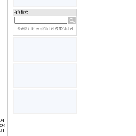
内容搜索
考研倒计时 高考倒计时 过年倒计时
几月
26
几月