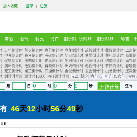
加入收藏
|
登录
|
注册
春节
节气
数九
节日
倒计时
计时器
倒计时器
秒表
时
过年倒计时
除夕倒计时
春节倒计时
今年倒计时
放假倒计时
收假倒计时
上班倒
时
中考倒计时
高考倒计时
考研倒计时
毕业倒计时
梦想倒计时
典礼倒计时
商业倒
时
促销倒计时
抢购倒计时
拍卖倒计时
生日倒计时
纪念倒计时
结婚倒计时
婚礼倒
时
演出倒计时
电影倒计时
首映倒计时
出场倒计时
电视倒计时
节目倒计时
春晚倒
时
完工倒计时
竣工倒计时
开通倒计时
会议倒计时
发言倒计时
出差倒计时
还款倒
材
倒计时音效
倒计时100天
PPT倒计时器
元旦
除夕
春节
元宵节
妇女节
清明
倒计时