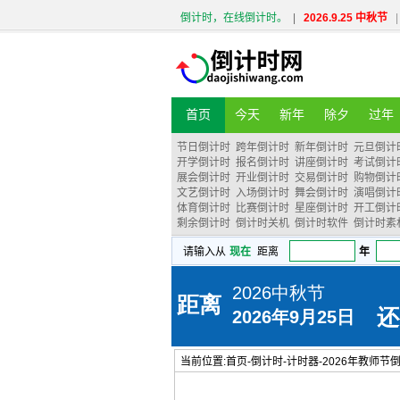
倒计时，在线倒计时。
|
2026.9.25 中秋节
|
首页
今天
新年
除夕
过年
节日倒计时
跨年倒计时
新年倒计时
元旦倒计
开学倒计时
报名倒计时
讲座倒计时
考试倒计
展会倒计时
开业倒计时
交易倒计时
购物倒计
文艺倒计时
入场倒计时
舞会倒计时
演唱倒计
体育倒计时
比赛倒计时
星座倒计时
开工倒计
剩余倒计时
倒计时关机
倒计时软件
倒计时素
当前位置:
首页
-
倒计时
-
计时器
-
2026年教师节