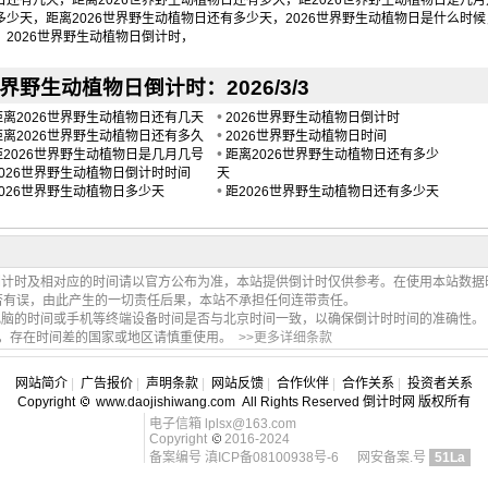
日还有几天，距离2026世界野生动植物日还有多久，距2026世界野生动植物日是几月
多少天，距离2026世界野生动植物日还有多少天，2026世界野生动植物日是什么时候
？2026世界野生动植物日倒计时，
世界野生动植物日倒计时：2026/3/3
•
距离2026世界野生动植物日还有几天
2026世界野生动植物日倒计时
•
距离2026世界野生动植物日还有多久
2026世界野生动植物日时间
•
距2026世界野生动植物日是几月几号
距离2026世界野生动植物日还有多少
2026世界野生动植物日倒计时时间
天
•
2026世界野生动植物日多少天
距2026世界野生动植物日还有多少天
倒计时及相对应的时间请以官方公布为准，本站提供倒计时仅供参考。在使用本站数据
否有误，由此产生的一切责任后果，本站不承担任何连带责任。
电脑的时间或手机等终端设备时间是否与北京时间一致，以确保倒计时时间的准确性。
间，存在时间差的国家或地区请慎重使用。
>>更多详细条款
网站简介
|
广告报价
|
声明条款
|
网站反馈
|
合作伙伴
|
合作关系
|
投资者关系
Copyright
www.daojishiwang.com All Rights Reserved 倒计时网 版权所有
电子信箱 lplsx@163.com
Copyright
2016-2024
备案编号
滇ICP备08100938号-6
网安备案.号
51La