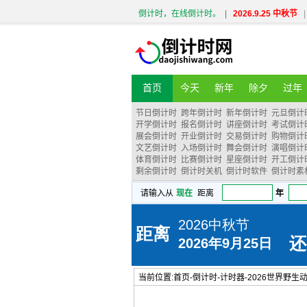
倒计时，在线倒计时。
|
2026.9.25 中秋节
|
首页
今天
新年
除夕
过年
节日倒计时
跨年倒计时
新年倒计时
元旦倒计
开学倒计时
报名倒计时
讲座倒计时
考试倒计
展会倒计时
开业倒计时
交易倒计时
购物倒计
文艺倒计时
入场倒计时
舞会倒计时
演唱倒计
体育倒计时
比赛倒计时
星座倒计时
开工倒计
剩余倒计时
倒计时关机
倒计时软件
倒计时素
当前位置:
首页
-
倒计时
-
计时器
-
2026世界野生