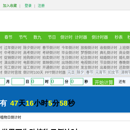
加入收藏
|
登录
|
注册
春节
节气
数九
节日
倒计时
计时器
倒计时器
秒表
时
过年倒计时
除夕倒计时
春节倒计时
今年倒计时
放假倒计时
收假倒计时
上班倒
时
中考倒计时
高考倒计时
考研倒计时
毕业倒计时
梦想倒计时
典礼倒计时
商业倒
时
促销倒计时
抢购倒计时
拍卖倒计时
生日倒计时
纪念倒计时
结婚倒计时
婚礼倒
时
演出倒计时
电影倒计时
首映倒计时
出场倒计时
电视倒计时
节目倒计时
春晚倒
时
完工倒计时
竣工倒计时
开通倒计时
会议倒计时
发言倒计时
出差倒计时
还款倒
材
倒计时音效
倒计时100天
PPT倒计时器
元旦
除夕
春节
元宵节
妇女节
清明
动植物日倒计时