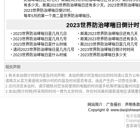
防治哮喘日还有几天，距离2023世界防治哮喘日还有多久，距2023
有多少天，距离2023世界防治哮喘日还有多少天，2023世界防治哮
2023世界防治哮喘日倒计时，
每年5月的第一个周二是世界防治哮喘日。
2023世界防治哮喘日倒计时：2
•
•
2023世界防治哮喘日是几月几日
距离2023世界防治哮喘日还有几天
•
•
2023世界防治哮喘日是几月几号
距离2023世界防治哮喘日还有多久
•
•
2023世界防治哮喘日是什么时候
距2023世界防治哮喘日是几月几号
•
•
请问2023世界防治哮喘日是几月几号
2023世界防治哮喘日倒计时时间
•
•
2023世界防治哮喘日是什么时候
2023世界防治哮喘日多少天
相关声明
1.有关本站倒计时的内容及时间声明：本站的倒计时及相对应的时间请以官方公
请再次从官方渠道核对倒计时的内容及时间是否有误，由此产生的一切责任后果
2.访问浏览本站时，请仔细核对您当前使用的电脑的时间或手机等终端设备时间
3.本站(倒计时网)所采用的时间一律为北京时间，存在时间差的国家或地区请慎重
网站简介
|
广告报价
|
声明条款
Copyright
www.daojishiwa
电子信箱 l
Copyrig
备案编