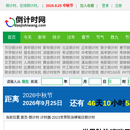
倒计时，在线倒计时。
|
2026.9.25 中秋节
|
加入收藏
|
登录
|
注册
首页
今天
新年
除夕
过年
春节
节气
数九
节
节日倒计时
跨年倒计时
新年倒计时
元旦倒计时
过年倒计时
除夕倒计时
春节倒
开学倒计时
报名倒计时
讲座倒计时
考试倒计时
中考倒计时
高考倒计时
考研倒
展会倒计时
开业倒计时
交易倒计时
购物倒计时
促销倒计时
抢购倒计时
拍卖倒
文艺倒计时
入场倒计时
舞会倒计时
演唱倒计时
演出倒计时
电影倒计时
首映倒
体育倒计时
比赛倒计时
星座倒计时
开工倒计时
完工倒计时
竣工倒计时
开通倒
剩余倒计时
倒计时关机
倒计时软件
倒计时素材
倒计时音效
倒计时100天
PP
当前位置:
首页
-
倒计时
-
计时器
-
2023世界防治哮喘日倒计时