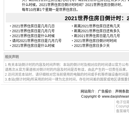
久，距2021世界住房日是几月几号，距2021世界住房日还有多少天，
什么时候，2021世界住房日倒计时时间？2021世界住房日倒计时，
每年10月第1个星期一是世界住房日。
2021世界住房日倒计时：202
•
•
2021世界住房日是几月几日
距离2021世界住房日还有几天
•
•
2021世界住房日是几月几号
距离2021世界住房日还有多久
•
•
2021世界住房日是什么时候
距2021世界住房日是几月几号
•
•
请问2021世界住房日是几月几号
2021世界住房日倒计时时间
•
•
2021世界住房日是什么时候
2021世界住房日多少天
相关声明
1.有关本站倒计时的内容及时间声明：本站的倒计时及相对应的时间请以官方公
请再次从官方渠道核对倒计时的内容及时间是否有误，由此产生的一切责任后果
2.访问浏览本站时，请仔细核对您当前使用的电脑的时间或手机等终端设备时间
3.本站(倒计时网)所采用的时间一律为北京时间，存在时间差的国家或地区请慎重
网站简介
|
广告报价
|
声明条款
Copyright
www.daojishiwa
电子信箱 l
Copyrig
备案编