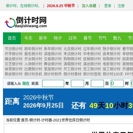
倒计时，在线倒计时。
|
2026.9.25 中秋节
|
加入收藏
|
登录
|
注册
首页
今天
新年
除夕
过年
春节
节气
数九
节
节日倒计时
跨年倒计时
新年倒计时
元旦倒计时
过年倒计时
除夕倒计时
春节倒
开学倒计时
报名倒计时
讲座倒计时
考试倒计时
中考倒计时
高考倒计时
考研倒
展会倒计时
开业倒计时
交易倒计时
购物倒计时
促销倒计时
抢购倒计时
拍卖倒
文艺倒计时
入场倒计时
舞会倒计时
演唱倒计时
演出倒计时
电影倒计时
首映倒
体育倒计时
比赛倒计时
星座倒计时
开工倒计时
完工倒计时
竣工倒计时
开通倒
剩余倒计时
倒计时关机
倒计时软件
倒计时素材
倒计时音效
倒计时100天
PP
当前位置:
首页
-
倒计时
-
计时器
-
2021世界住房日倒计时