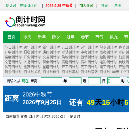
倒计时，在线倒计时。
|
2026.9.25 中秋节
|
加入收藏
|
登录
|
注册
首页
今天
新年
除夕
过年
春节
节气
数九
节
节日倒计时
跨年倒计时
新年倒计时
元旦倒计时
过年倒计时
除夕倒计时
春节倒
开学倒计时
报名倒计时
讲座倒计时
考试倒计时
中考倒计时
高考倒计时
考研倒
展会倒计时
开业倒计时
交易倒计时
购物倒计时
促销倒计时
抢购倒计时
拍卖倒
文艺倒计时
入场倒计时
舞会倒计时
演唱倒计时
演出倒计时
电影倒计时
首映倒
体育倒计时
比赛倒计时
星座倒计时
开工倒计时
完工倒计时
竣工倒计时
开通倒
剩余倒计时
倒计时关机
倒计时软件
倒计时素材
倒计时音效
倒计时100天
PP
当前位置:
首页
-
倒计时
-
计时器
-
2025双十一倒计时