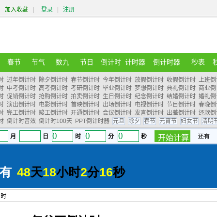
加入收藏
|
登录
|
注册
春节
节气
数九
节日
倒计时
计时器
倒计时器
秒表
时
过年倒计时
除夕倒计时
春节倒计时
今年倒计时
放假倒计时
收假倒计时
上班倒
时
中考倒计时
高考倒计时
考研倒计时
毕业倒计时
梦想倒计时
典礼倒计时
商业倒
时
促销倒计时
抢购倒计时
拍卖倒计时
生日倒计时
纪念倒计时
结婚倒计时
婚礼倒
时
演出倒计时
电影倒计时
首映倒计时
出场倒计时
电视倒计时
节目倒计时
春晚倒
时
完工倒计时
竣工倒计时
开通倒计时
会议倒计时
发言倒计时
出差倒计时
还款倒
材
倒计时音效
倒计时100天
PPT倒计时器
元旦
除夕
春节
元宵节
妇女节
清明
计时