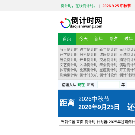
倒计时，在线倒计时。
|
2026.9.25 中秋节
|
首页
今天
新年
除夕
过年
节日倒计时
跨年倒计时
新年倒计时
元旦倒计
开学倒计时
报名倒计时
讲座倒计时
考试倒计
展会倒计时
开业倒计时
交易倒计时
购物倒计
文艺倒计时
入场倒计时
舞会倒计时
演唱倒计
体育倒计时
比赛倒计时
星座倒计时
开工倒计
剩余倒计时
倒计时关机
倒计时软件
倒计时素
当前位置:
首页
-
倒计时
-
计时器
-
2025年谷雨倒