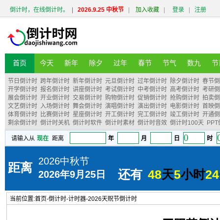
倒计时，在线倒计时。
|
2026.9.25 中秋节
|
加入收藏
|
登录
|
注册
首页
今天
新年
除夕
过年
春节
节气
数九
节
节日倒计时
跨年倒计时
新年倒计时
元旦倒计时
过年倒计时
除夕倒计时
春节倒
开学倒计时
报名倒计时
讲座倒计时
考试倒计时
中考倒计时
高考倒计时
考研倒
展会倒计时
开业倒计时
交易倒计时
购物倒计时
促销倒计时
抢购倒计时
拍卖倒
文艺倒计时
入场倒计时
舞会倒计时
演唱倒计时
演出倒计时
电影倒计时
首映倒
体育倒计时
比赛倒计时
星座倒计时
开工倒计时
完工倒计时
竣工倒计时
开通倒
剩余倒计时
倒计时关机
倒计时软件
倒计时素材
倒计时音效
倒计时100天
PP
当前位置:
首页
-
倒计时
-
计时器
-
2026天贶节倒计时