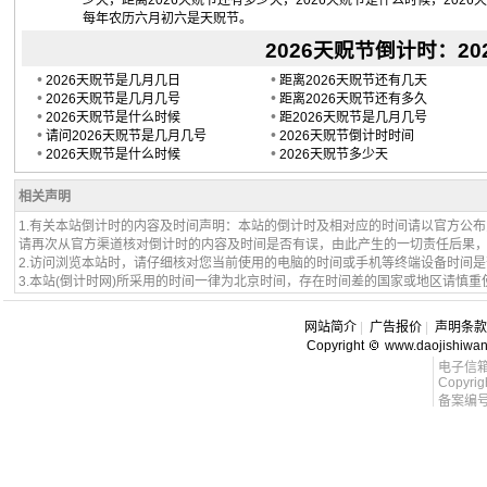
少天，距离2026天贶节还有多少天，2026天贶节是什么时候，2026
每年农历六月初六是天贶节。
2026天贶节倒计时：2026
•
•
2026天贶节是几月几日
距离2026天贶节还有几天
•
•
2026天贶节是几月几号
距离2026天贶节还有多久
•
•
2026天贶节是什么时候
距2026天贶节是几月几号
•
•
请问2026天贶节是几月几号
2026天贶节倒计时时间
•
•
2026天贶节是什么时候
2026天贶节多少天
相关声明
1.有关本站倒计时的内容及时间声明：本站的倒计时及相对应的时间请以官方公
请再次从官方渠道核对倒计时的内容及时间是否有误，由此产生的一切责任后果
2.访问浏览本站时，请仔细核对您当前使用的电脑的时间或手机等终端设备时间
3.本站(倒计时网)所采用的时间一律为北京时间，存在时间差的国家或地区请慎重
网站简介
|
广告报价
|
声明条款
Copyright
www.daojishiwa
电子信箱 l
Copyrig
备案编