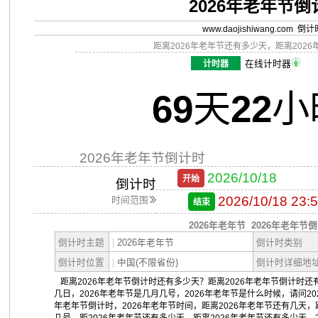
2026年老年节倒
www.daojishiwang.com 倒
距离2026年老年节还有多少天，距离202
计时器
在线计时器
69
天
22
小
2026年老年节倒计时
2026/10/18
开始
倒计时
2026/10/18 23:
时间范围
结束
2026年老年节
2026年老年节
倒计时主题
|
2026年老年节
倒计时类别
倒计时位置
|
中国(不限省份)
倒计时详细地
距离2026年老年节倒计时还有多少天？距离2026年老年节倒计时还有
几日，2026年老年节是几月几号，2026年老年节是什么时候，请问20
年老年节倒计时，2026年老年节时间，距离2026年老年节还有几天，