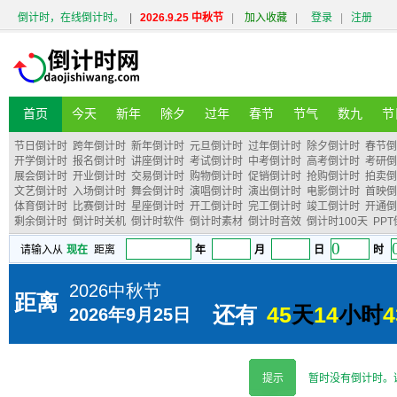
倒计时，在线倒计时。
|
2026.9.25 中秋节
|
加入收藏
|
登录
|
注册
首页
今天
新年
除夕
过年
春节
节气
数九
节
节日倒计时
跨年倒计时
新年倒计时
元旦倒计时
过年倒计时
除夕倒计时
春节倒
开学倒计时
报名倒计时
讲座倒计时
考试倒计时
中考倒计时
高考倒计时
考研倒
展会倒计时
开业倒计时
交易倒计时
购物倒计时
促销倒计时
抢购倒计时
拍卖倒
文艺倒计时
入场倒计时
舞会倒计时
演唱倒计时
演出倒计时
电影倒计时
首映倒
体育倒计时
比赛倒计时
星座倒计时
开工倒计时
完工倒计时
竣工倒计时
开通倒
剩余倒计时
倒计时关机
倒计时软件
倒计时素材
倒计时音效
倒计时100天
PP
提示
暂时没有倒计时。