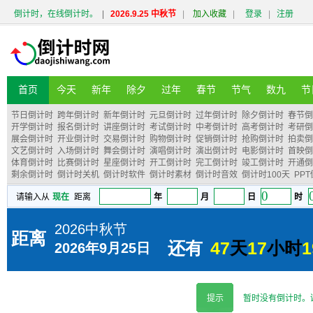
倒计时，在线倒计时。
|
2026.9.25 中秋节
|
加入收藏
|
登录
|
注册
首页
今天
新年
除夕
过年
春节
节气
数九
节
节日倒计时
跨年倒计时
新年倒计时
元旦倒计时
过年倒计时
除夕倒计时
春节倒
开学倒计时
报名倒计时
讲座倒计时
考试倒计时
中考倒计时
高考倒计时
考研倒
展会倒计时
开业倒计时
交易倒计时
购物倒计时
促销倒计时
抢购倒计时
拍卖倒
文艺倒计时
入场倒计时
舞会倒计时
演唱倒计时
演出倒计时
电影倒计时
首映倒
体育倒计时
比赛倒计时
星座倒计时
开工倒计时
完工倒计时
竣工倒计时
开通倒
剩余倒计时
倒计时关机
倒计时软件
倒计时素材
倒计时音效
倒计时100天
PP
提示
暂时没有倒计时。