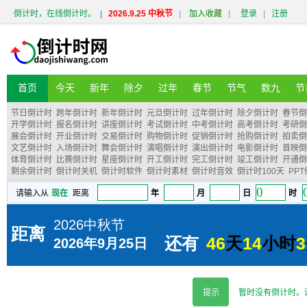
倒计时，在线倒计时。
|
2026.9.25 中秋节
|
加入收藏
|
登录
|
注册
首页
今天
新年
除夕
过年
春节
节气
数九
节
节日倒计时
跨年倒计时
新年倒计时
元旦倒计时
过年倒计时
除夕倒计时
春节倒
开学倒计时
报名倒计时
讲座倒计时
考试倒计时
中考倒计时
高考倒计时
考研倒
展会倒计时
开业倒计时
交易倒计时
购物倒计时
促销倒计时
抢购倒计时
拍卖倒
文艺倒计时
入场倒计时
舞会倒计时
演唱倒计时
演出倒计时
电影倒计时
首映倒
体育倒计时
比赛倒计时
星座倒计时
开工倒计时
完工倒计时
竣工倒计时
开通倒
剩余倒计时
倒计时关机
倒计时软件
倒计时素材
倒计时音效
倒计时100天
PP
提示
暂时没有倒计时。