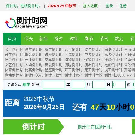
倒计时，在线倒计时。
|
2026.9.25 中秋节
|
加入收藏
|
登录
|
注册
首页
今天
新年
除夕
过年
春节
节气
数九
节
节日倒计时
跨年倒计时
新年倒计时
元旦倒计时
过年倒计时
除夕倒计时
春节倒
开学倒计时
报名倒计时
讲座倒计时
考试倒计时
中考倒计时
高考倒计时
考研倒
展会倒计时
开业倒计时
交易倒计时
购物倒计时
促销倒计时
抢购倒计时
拍卖倒
文艺倒计时
入场倒计时
舞会倒计时
演唱倒计时
演出倒计时
电影倒计时
首映倒
体育倒计时
比赛倒计时
星座倒计时
开工倒计时
完工倒计时
竣工倒计时
开通倒
剩余倒计时
倒计时关机
倒计时软件
倒计时素材
倒计时音效
倒计时100天
PP
倒计时
倒计时,在线倒计时。