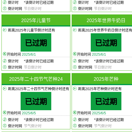
倒计时
*
该倒计时已经过期
倒计时
*
该倒计时已经过期
倒计时网
节日倒计时
倒计时网
节日倒计时
2025年儿童节
2025年世界牛奶日
距离2025年儿童节倒计时还有
距离2025年世界牛奶日倒计时还
已过期
已过期
开始时间
2025/6/1
开始时间
2025/6/1
倒计时
*
该倒计时已经过期
倒计时
*
该倒计时已经过期
倒计时网
节日倒计时
倒计时网
节日倒计时
2025年二十四节气芒种24
2025年芒种
距离2025年二十四节气芒种倒计时还有
距离2025年芒种倒计时还有
已过期
已过期
开始时间
2025/6/5
开始时间
2025/6/5
倒计时
*
该倒计时已经过期
倒计时
*
该倒计时已经过期
倒计时网
节气倒计时
倒计时网
节气倒计时