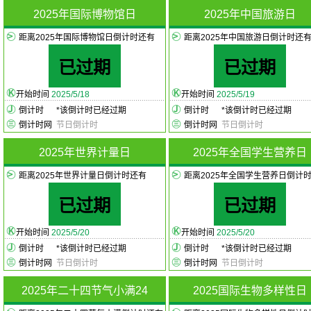
2025年国际博物馆日
2025年中国旅游日
距离2025年国际博物馆日倒计时还有
距离2025年中国旅游日倒计时还
已过期
已过期
开始时间
2025/5/18
开始时间
2025/5/19
倒计时
*
该倒计时已经过期
倒计时
*
该倒计时已经过期
倒计时网
节日倒计时
倒计时网
节日倒计时
2025年世界计量日
2025年全国学生营养日
距离2025年世界计量日倒计时还有
距离2025年全国学生营养日倒计
已过期
已过期
开始时间
2025/5/20
开始时间
2025/5/20
倒计时
*
该倒计时已经过期
倒计时
*
该倒计时已经过期
倒计时网
节日倒计时
倒计时网
节日倒计时
2025年二十四节气小满24
2025国际生物多样性日