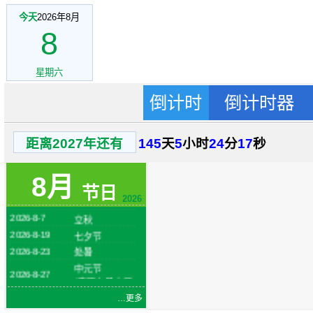
今天
2026年8月
8
星期六
倒计时
倒计时器
距离2027年还有
145
天
5
小时
24
分
17
秒
2026-8-1
建军节
火把节
8月
2026-8-6
(农历六月二十
节日
四)
2026
2026-8-7
立秋
2026-8-19
七夕节
2026-8-23
处暑
中元节
2026-8-27
(农历七月十五)
…更多