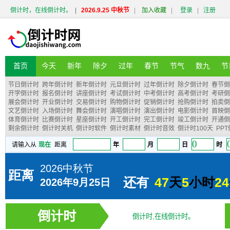
倒计时，在线倒计时。
|
2026.9.25 中秋节
|
加入收藏
|
登录
|
注册
首页
今天
新年
除夕
过年
春节
节气
数九
节
节日倒计时
跨年倒计时
新年倒计时
元旦倒计时
过年倒计时
除夕倒计时
春节倒
开学倒计时
报名倒计时
讲座倒计时
考试倒计时
中考倒计时
高考倒计时
考研倒
展会倒计时
开业倒计时
交易倒计时
购物倒计时
促销倒计时
抢购倒计时
拍卖倒
文艺倒计时
入场倒计时
舞会倒计时
演唱倒计时
演出倒计时
电影倒计时
首映倒
体育倒计时
比赛倒计时
星座倒计时
开工倒计时
完工倒计时
竣工倒计时
开通倒
剩余倒计时
倒计时关机
倒计时软件
倒计时素材
倒计时音效
倒计时100天
PP
倒计时
倒计时,在线倒计时。