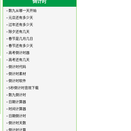
倒计时
•
数九从哪一天开始
•
元旦还有多少天
•
过年还有多少天
•
除夕还有几天
•
春节是几月几日
•
春节还有多少天
•
高考倒计时器
•
高考还有几天
•
倒计时代码
•
倒计时素材
•
倒计时软件
•
5秒倒计时音效下载
•
数九倒计时
•
日期计算器
•
时间计算器
•
日期倒计时
•
倒计时天数
•
倒计时计算