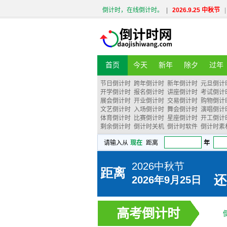
倒计时，在线倒计时。
|
2026.9.25 中秋节
|
首页
今天
新年
除夕
过年
节日倒计时
跨年倒计时
新年倒计时
元旦倒计
开学倒计时
报名倒计时
讲座倒计时
考试倒计
展会倒计时
开业倒计时
交易倒计时
购物倒计
文艺倒计时
入场倒计时
舞会倒计时
演唱倒计
体育倒计时
比赛倒计时
星座倒计时
开工倒计
剩余倒计时
倒计时关机
倒计时软件
倒计时素
高考倒计时