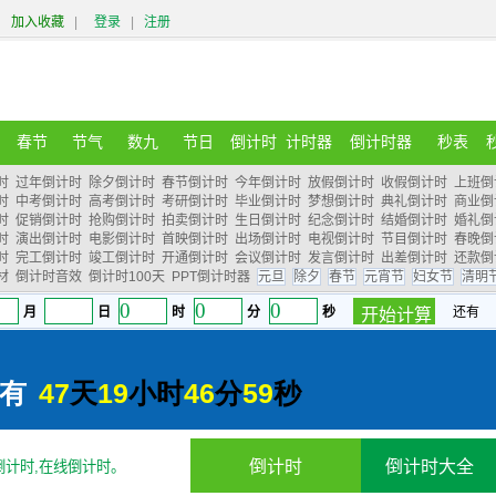
加入收藏
|
登录
|
注册
春节
节气
数九
节日
倒计时
计时器
倒计时器
秒表
时
过年倒计时
除夕倒计时
春节倒计时
今年倒计时
放假倒计时
收假倒计时
上班倒
时
中考倒计时
高考倒计时
考研倒计时
毕业倒计时
梦想倒计时
典礼倒计时
商业倒
时
促销倒计时
抢购倒计时
拍卖倒计时
生日倒计时
纪念倒计时
结婚倒计时
婚礼倒
时
演出倒计时
电影倒计时
首映倒计时
出场倒计时
电视倒计时
节目倒计时
春晚倒
时
完工倒计时
竣工倒计时
开通倒计时
会议倒计时
发言倒计时
出差倒计时
还款倒
材
倒计时音效
倒计时100天
PPT倒计时器
元旦
除夕
春节
元宵节
妇女节
清明
倒计时
倒计时大全
倒计时,在线倒计时。