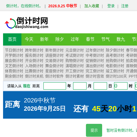
倒计时，在线倒计时。
|
2026.9.25 中秋节
|
加入收藏
|
登录
|
注册
首页
今天
新年
除夕
过年
春节
节气
数九
节
节日倒计时
跨年倒计时
新年倒计时
元旦倒计时
过年倒计时
除夕倒计时
春节倒
开学倒计时
报名倒计时
讲座倒计时
考试倒计时
中考倒计时
高考倒计时
考研倒
展会倒计时
开业倒计时
交易倒计时
购物倒计时
促销倒计时
抢购倒计时
拍卖倒
文艺倒计时
入场倒计时
舞会倒计时
演唱倒计时
演出倒计时
电影倒计时
首映倒
体育倒计时
比赛倒计时
星座倒计时
开工倒计时
完工倒计时
竣工倒计时
开通倒
剩余倒计时
倒计时关机
倒计时软件
倒计时素材
倒计时音效
倒计时100天
PP
提示
暂时没有倒计时。