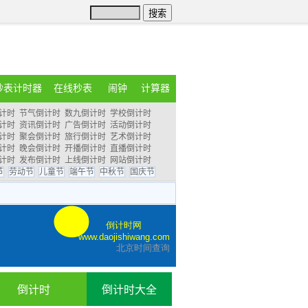
秒表计时器
在线秒表
闹钟
计算器
计时
节气倒计时
数九倒计时
学校倒计时
计时
资讯倒计时
广告倒计时
活动倒计时
计时
聚会倒计时
旅行倒计时
艺术倒计时
计时
晚会倒计时
开播倒计时
直播倒计时
计时
发布倒计时
上线倒计时
网站倒计时
节
劳动节
儿童节
端午节
中秋节
国庆节
倒计时
倒计时大全