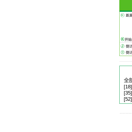
距
开
倒
倒
全
[18]
[35]
[52]