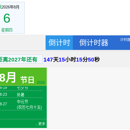
天
2026年8月
6
星期四
计时
倒计时
倒计时器
8-1
建军节
火把节
距离2027年还有
147
天
15
小时
15
分
49
秒
8-6
(农历六月二十
四)
8月
8-7
立秋
节日
8-19
七夕节
2026
8-23
处暑
中元节
8-27
(农历七月十五)
…更多