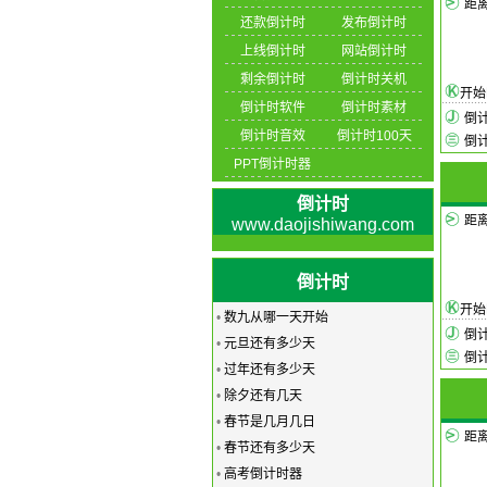
距
还款倒计时
发布倒计时
上线倒计时
网站倒计时
剩余倒计时
倒计时关机
开
倒计时软件
倒计时素材
倒
倒计时音效
倒计时100天
倒
PPT倒计时器
倒计时
距
www.daojishiwang.com
倒计时
开
•
数九从哪一天开始
倒
•
元旦还有多少天
倒
•
过年还有多少天
•
除夕还有几天
•
春节是几月几日
距
•
春节还有多少天
•
高考倒计时器