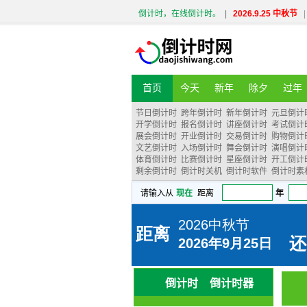
倒计时，在线倒计时。
|
2026.9.25 中秋节
|
首页
今天
新年
除夕
过年
节日倒计时
跨年倒计时
新年倒计时
元旦倒计
开学倒计时
报名倒计时
讲座倒计时
考试倒计
展会倒计时
开业倒计时
交易倒计时
购物倒计
文艺倒计时
入场倒计时
舞会倒计时
演唱倒计
体育倒计时
比赛倒计时
星座倒计时
开工倒计
剩余倒计时
倒计时关机
倒计时软件
倒计时素
倒计时
倒计时器