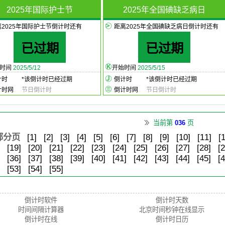
2025年国际护士节
2025年全国碘缺乏病日
离2025年国际护士节倒计时还有
距离2025年全国碘缺乏病日倒计时还有
已过期
已过期
始时间
2025/5/12
开始时间
2025/5/15
计时
*
该倒计时已经过期
倒计时
*
该倒计时已经过期
计时网
节日倒计时
倒计时网
节日倒计时
当前第
036
页
部分页
[1]
[2]
[3]
[4]
[5]
[6]
[7]
[8]
[9]
[10]
[11]
[
[19]
[20]
[21]
[22]
[23]
[24]
[25]
[26]
[27]
[28]
[2
[36]
[37]
[38]
[39]
[40]
[41]
[42]
[43]
[44]
[45]
[4
[53]
[54]
[55]
倒计时软件
倒计时天数
时间间隔计算器
北京时间秒钟在线显示
倒计时在线
倒计时日历