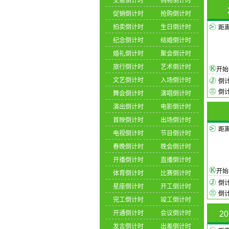
交易倒计时
购物倒计时
促销倒计时
抢购倒计时
拍卖倒计时
生日倒计时
距
纪念倒计时
结婚倒计时
婚礼倒计时
聚会倒计时
旅行倒计时
艺术倒计时
开
文艺倒计时
入场倒计时
倒
倒
舞会倒计时
演唱倒计时
演出倒计时
电影倒计时
首映倒计时
出场倒计时
距
电视倒计时
节目倒计时
春晚倒计时
晚会倒计时
开播倒计时
直播倒计时
开
体育倒计时
比赛倒计时
倒
星座倒计时
开工倒计时
倒
完工倒计时
竣工倒计时
开通倒计时
会议倒计时
2
发言倒计时
出差倒计时