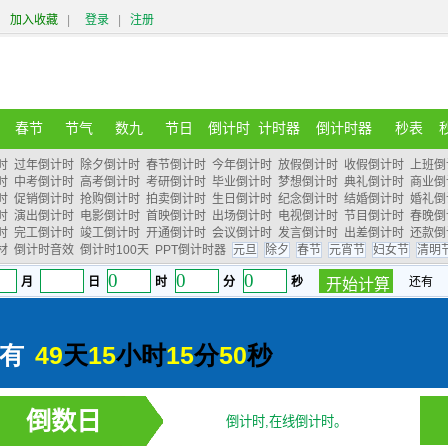
加入收藏
|
登录
|
注册
春节
节气
数九
节日
倒计时
计时器
倒计时器
秒表
时
过年倒计时
除夕倒计时
春节倒计时
今年倒计时
放假倒计时
收假倒计时
上班倒
时
中考倒计时
高考倒计时
考研倒计时
毕业倒计时
梦想倒计时
典礼倒计时
商业倒
时
促销倒计时
抢购倒计时
拍卖倒计时
生日倒计时
纪念倒计时
结婚倒计时
婚礼倒
时
演出倒计时
电影倒计时
首映倒计时
出场倒计时
电视倒计时
节目倒计时
春晚倒
时
完工倒计时
竣工倒计时
开通倒计时
会议倒计时
发言倒计时
出差倒计时
还款倒
材
倒计时音效
倒计时100天
PPT倒计时器
元旦
除夕
春节
元宵节
妇女节
清明
倒数日
倒计时,在线倒计时。