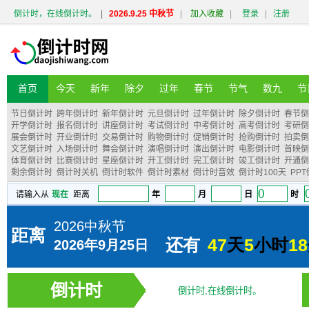
倒计时，在线倒计时。
|
2026.9.25 中秋节
|
加入收藏
|
登录
|
注册
首页
今天
新年
除夕
过年
春节
节气
数九
节
节日倒计时
跨年倒计时
新年倒计时
元旦倒计时
过年倒计时
除夕倒计时
春节倒
开学倒计时
报名倒计时
讲座倒计时
考试倒计时
中考倒计时
高考倒计时
考研倒
展会倒计时
开业倒计时
交易倒计时
购物倒计时
促销倒计时
抢购倒计时
拍卖倒
文艺倒计时
入场倒计时
舞会倒计时
演唱倒计时
演出倒计时
电影倒计时
首映倒
体育倒计时
比赛倒计时
星座倒计时
开工倒计时
完工倒计时
竣工倒计时
开通倒
剩余倒计时
倒计时关机
倒计时软件
倒计时素材
倒计时音效
倒计时100天
PP
倒计时
倒计时,在线倒计时。