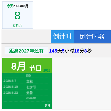
今天
2026年8月
8
星期六
倒计时
倒计时器
距离2027年还有
145
天
5
小时
18
分
8
秒
2026-8-1
建军节
火把节
8月
2026-8-6
节日
(农历六月二十
2026
四)
2026-8-7
立秋
2026-8-19
七夕节
2026-8-23
处暑
中元节
2026-8-27
(农历七月十五)
…更多