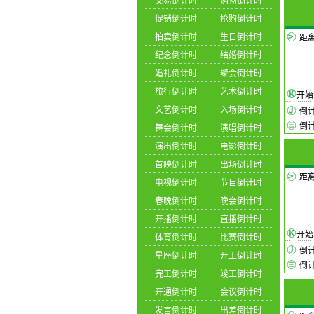
交易倒计时
购物倒计时
促销倒计时
抢购倒计时
拍卖倒计时
生日倒计时
距离
纪念倒计时
结婚倒计时
婚礼倒计时
聚会倒计时
旅行倒计时
艺术倒计时
开
文艺倒计时
入场倒计时
倒
倒
舞会倒计时
演唱倒计时
演出倒计时
电影倒计时
首映倒计时
出场倒计时
距
电视倒计时
节目倒计时
春晚倒计时
晚会倒计时
开播倒计时
直播倒计时
开
体育倒计时
比赛倒计时
倒
星座倒计时
开工倒计时
倒
完工倒计时
竣工倒计时
开通倒计时
会议倒计时
发言倒计时
出差倒计时