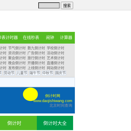
秒表计时器
在线秒表
闹钟
计算器
计时
节气倒计时
数九倒计时
学校倒计时
计时
资讯倒计时
广告倒计时
活动倒计时
计时
聚会倒计时
旅行倒计时
艺术倒计时
计时
晚会倒计时
开播倒计时
直播倒计时
计时
发布倒计时
上线倒计时
网站倒计时
节
劳动节
儿童节
端午节
中秋节
国庆节
倒计时
倒计时大全