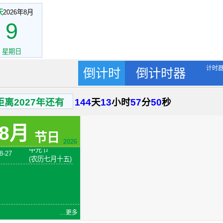
天
2026年8月
9
星期日
8-1
建军节
计时
倒计时
倒计时器
火把节
8-6
(农历六月二十
四)
距离2027年还有
144
天
13
小时
57
分
49
秒
8-7
立秋
8-19
七夕节
8月
8-23
处暑
节日
中元节
2026
8-27
(农历七月十五)
…更多