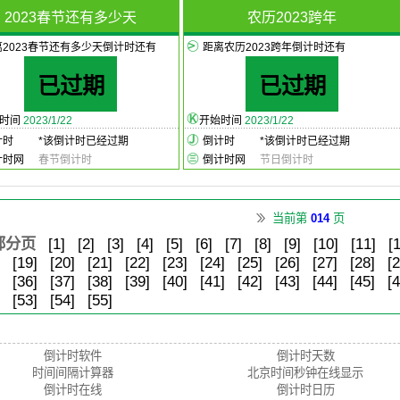
2023春节还有多少天
农历2023跨年
离2023春节还有多少天倒计时还有
距离农历2023跨年倒计时还有
已过期
已过期
始时间
2023/1/22
开始时间
2023/1/22
计时
*
该倒计时已经过期
倒计时
*
该倒计时已经过期
计时网
春节倒计时
倒计时网
节日倒计时
当前第
014
页
部分页
[1]
[2]
[3]
[4]
[5]
[6]
[7]
[8]
[9]
[10]
[11]
[
[19]
[20]
[21]
[22]
[23]
[24]
[25]
[26]
[27]
[28]
[2
[36]
[37]
[38]
[39]
[40]
[41]
[42]
[43]
[44]
[45]
[4
[53]
[54]
[55]
倒计时软件
倒计时天数
时间间隔计算器
北京时间秒钟在线显示
倒计时在线
倒计时日历