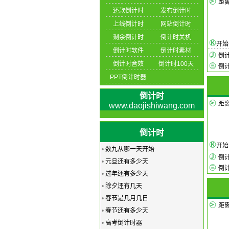
距
还款倒计时
发布倒计时
上线倒计时
网站倒计时
剩余倒计时
倒计时关机
开
倒计时软件
倒计时素材
倒
倒计时音效
倒计时100天
倒
PPT倒计时器
倒计时
距
www.daojishiwang.com
倒计时
开
•
数九从哪一天开始
倒
•
元旦还有多少天
倒
•
过年还有多少天
•
除夕还有几天
•
春节是几月几日
距
•
春节还有多少天
•
高考倒计时器