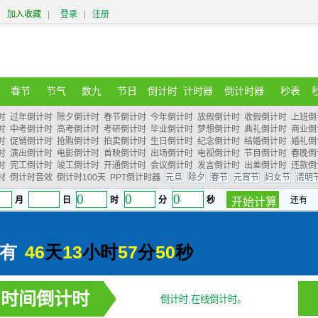
加入收藏
|
登录
|
注册
春节
节气
数九
节日
倒计时
计时器
倒计时器
秒表
时
过年倒计时
除夕倒计时
春节倒计时
今年倒计时
放假倒计时
收假倒计时
上班倒
时
中考倒计时
高考倒计时
考研倒计时
毕业倒计时
梦想倒计时
典礼倒计时
商业倒
时
促销倒计时
抢购倒计时
拍卖倒计时
生日倒计时
纪念倒计时
结婚倒计时
婚礼倒
时
演出倒计时
电影倒计时
首映倒计时
出场倒计时
电视倒计时
节目倒计时
春晚倒
时
完工倒计时
竣工倒计时
开通倒计时
会议倒计时
发言倒计时
出差倒计时
还款倒
材
倒计时音效
倒计时100天
PPT倒计时器
元旦
除夕
春节
元宵节
妇女节
清明
时间倒计时
倒计时,在线倒计时。