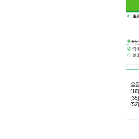
距
开
倒
倒
全
[18]
[35]
[52]