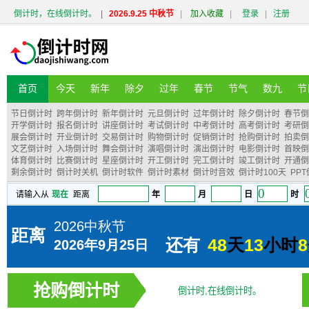
倒计时，在线倒计时。
|
2026.9.25 中秋节
|
加入收藏
|
登录
|
注册
首页
今天
新年
除夕
过年
春节
节气
数九
节
节日倒计时
跨年倒计时
新年倒计时
元旦倒计时
过年倒计时
除夕倒计时
春节倒
开学倒计时
报名倒计时
讲座倒计时
考试倒计时
中考倒计时
高考倒计时
考研倒
展会倒计时
开业倒计时
交易倒计时
购物倒计时
促销倒计时
抢购倒计时
拍卖倒
文艺倒计时
入场倒计时
舞会倒计时
演唱倒计时
演出倒计时
电影倒计时
首映倒
体育倒计时
比赛倒计时
星座倒计时
开工倒计时
完工倒计时
竣工倒计时
开通倒
剩余倒计时
倒计时关机
倒计时软件
倒计时素材
倒计时音效
倒计时100天
PP
抢购倒计时
倒计时,在线倒计时。