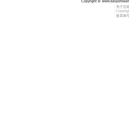
Copyright
www.daojishiwa
电子信箱 l
Copyrig
备案编