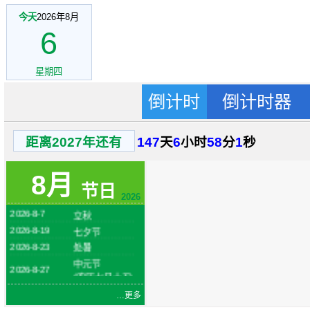
今天
2026年8月
6
星期四
倒计时
倒计时器
距离2027年还有
147
天
6
小时
58
分
1
秒
2026-8-1
建军节
火把节
2026-8-6
(农历六月二十
8月
四)
节日
2026
2026-8-7
立秋
2026-8-19
七夕节
2026-8-23
处暑
中元节
2026-8-27
(农历七月十五)
…更多