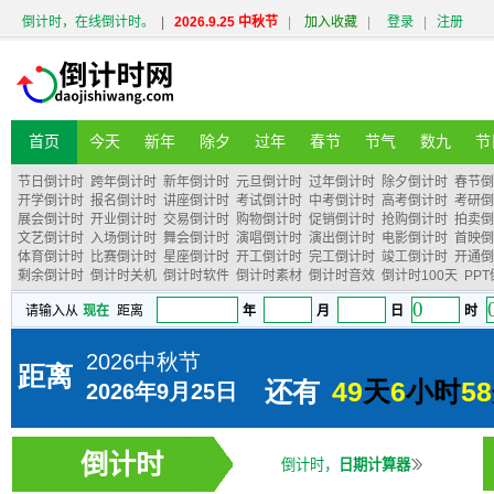
倒计时，在线倒计时。
|
2026.9.25 中秋节
|
加入收藏
|
登录
|
注册
首页
今天
新年
除夕
过年
春节
节气
数九
节
节日倒计时
跨年倒计时
新年倒计时
元旦倒计时
过年倒计时
除夕倒计时
春节倒
开学倒计时
报名倒计时
讲座倒计时
考试倒计时
中考倒计时
高考倒计时
考研倒
展会倒计时
开业倒计时
交易倒计时
购物倒计时
促销倒计时
抢购倒计时
拍卖倒
文艺倒计时
入场倒计时
舞会倒计时
演唱倒计时
演出倒计时
电影倒计时
首映倒
体育倒计时
比赛倒计时
星座倒计时
开工倒计时
完工倒计时
竣工倒计时
开通倒
剩余倒计时
倒计时关机
倒计时软件
倒计时素材
倒计时音效
倒计时100天
PP
倒计时
倒计时，
日期计算器