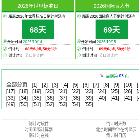
2026年世界标准日
2026国际盲人节
距离2026年世界标准日倒计时还有
距离2026国际盲人节倒计时还有
68天
69天
开始时间
2026/10/14
开始时间
2026/10/15
倒计时
68
天
6
小时
58
分
1
秒
倒计时
69
天
6
小时
58
分
1
秒
倒计时网
节日倒计时
倒计时网
节日倒计时
当前第
03
页
全部分页
[1]
[2]
[3]
[4]
[5]
[6]
[7]
[8]
[9]
[10]
[
[17]
[18]
[19]
[20]
[21]
[22]
[23]
[24]
[25]
[26]
[
[33]
[34]
[35]
[36]
[37]
[38]
[39]
[40]
[41]
[42]
[
[49]
[50]
[51]
[52]
[53]
[54]
[55]
倒计时软件
倒计时天数
时间间隔计算器
北京时间秒钟在线显示
倒计时在线
倒计时日历