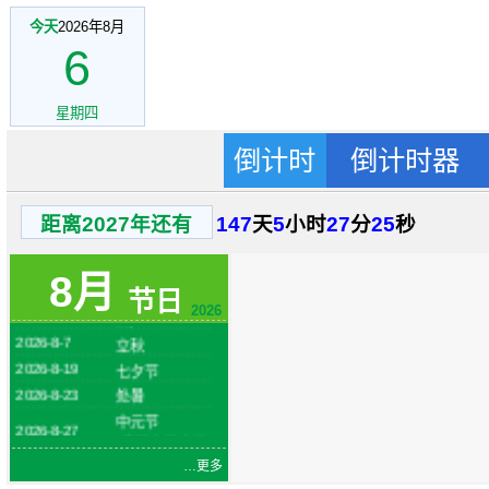
今天
2026年8月
6
星期四
倒计时
倒计时器
距离2027年还有
147
天
5
小时
27
分
25
秒
2026-8-1
建军节
火把节
8月
2026-8-6
(农历六月二十
节日
四)
2026
2026-8-7
立秋
2026-8-19
七夕节
2026-8-23
处暑
中元节
2026-8-27
(农历七月十五)
…更多