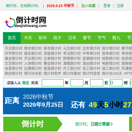
倒计时，在线倒计时。
|
2026.9.25 中秋节
|
加入收藏
|
登录
|
注册
首页
今天
新年
除夕
过年
春节
节气
数九
节
节日倒计时
跨年倒计时
新年倒计时
元旦倒计时
过年倒计时
除夕倒计时
春节倒
开学倒计时
报名倒计时
讲座倒计时
考试倒计时
中考倒计时
高考倒计时
考研倒
展会倒计时
开业倒计时
交易倒计时
购物倒计时
促销倒计时
抢购倒计时
拍卖倒
文艺倒计时
入场倒计时
舞会倒计时
演唱倒计时
演出倒计时
电影倒计时
首映倒
体育倒计时
比赛倒计时
星座倒计时
开工倒计时
完工倒计时
竣工倒计时
开通倒
剩余倒计时
倒计时关机
倒计时软件
倒计时素材
倒计时音效
倒计时100天
PP
倒计时
倒计时，
日期计算器