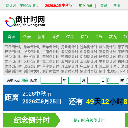
倒计时，在线倒计时。
|
2026.9.25 中秋节
|
加入收藏
|
登录
|
注册
首页
今天
新年
除夕
过年
春节
节气
数九
节
节日倒计时
跨年倒计时
新年倒计时
元旦倒计时
过年倒计时
除夕倒计时
春节倒
开学倒计时
报名倒计时
讲座倒计时
考试倒计时
中考倒计时
高考倒计时
考研倒
展会倒计时
开业倒计时
交易倒计时
购物倒计时
促销倒计时
抢购倒计时
拍卖倒
文艺倒计时
入场倒计时
舞会倒计时
演唱倒计时
演出倒计时
电影倒计时
首映倒
体育倒计时
比赛倒计时
星座倒计时
开工倒计时
完工倒计时
竣工倒计时
开通倒
剩余倒计时
倒计时关机
倒计时软件
倒计时素材
倒计时音效
倒计时100天
PP
纪念倒计时
倒计时,在线倒计时。