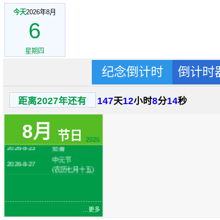
今天
2026年8月
6
星期四
纪念倒计时
倒计时
2026-8-1
建军节
火把节
2026-8-6
距离2027年还有
147
天
12
小时
8
分
14
秒
(农历六月二十
四)
2026-8-7
立秋
8月
2026-8-19
节日
七夕节
2026
2026-8-23
处暑
中元节
2026-8-27
(农历七月十五)
…更多