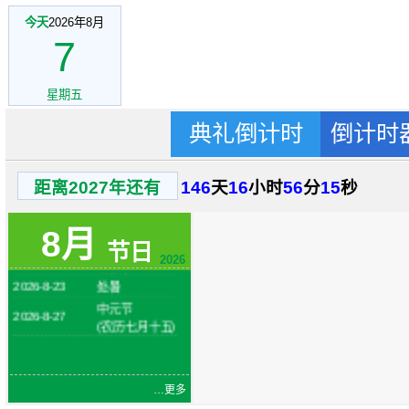
今天
2026年8月
7
星期五
典礼倒计时
倒计时
2026-8-1
建军节
火把节
距离2027年还有
146
天
16
小时
56
分
15
秒
2026-8-6
(农历六月二十
四)
8月
2026-8-7
立秋
节日
2026-8-19
七夕节
2026
2026-8-23
处暑
中元节
2026-8-27
(农历七月十五)
…更多