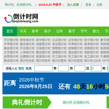
倒计时，在线倒计时。
|
2026.9.25 中秋节
|
加入收藏
|
登录
|
注册
首页
今天
新年
除夕
过年
春节
节气
数九
节
节日倒计时
跨年倒计时
新年倒计时
元旦倒计时
过年倒计时
除夕倒计时
春节倒
开学倒计时
报名倒计时
讲座倒计时
考试倒计时
中考倒计时
高考倒计时
考研倒
展会倒计时
开业倒计时
交易倒计时
购物倒计时
促销倒计时
抢购倒计时
拍卖倒
文艺倒计时
入场倒计时
舞会倒计时
演唱倒计时
演出倒计时
电影倒计时
首映倒
体育倒计时
比赛倒计时
星座倒计时
开工倒计时
完工倒计时
竣工倒计时
开通倒
剩余倒计时
倒计时关机
倒计时软件
倒计时素材
倒计时音效
倒计时100天
PP
典礼倒计时
倒计时,在线倒计时。