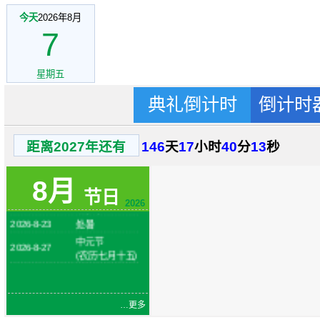
今天
2026年8月
7
星期五
典礼倒计时
倒计时
2026-8-1
建军节
火把节
距离2027年还有
146
天
17
小时
40
分
13
秒
2026-8-6
(农历六月二十
四)
8月
2026-8-7
立秋
节日
2026-8-19
七夕节
2026
2026-8-23
处暑
中元节
2026-8-27
(农历七月十五)
…更多